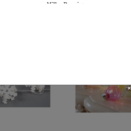
Trier par
Suivez nos actualités !
Toutes nos news et offres par mail :)