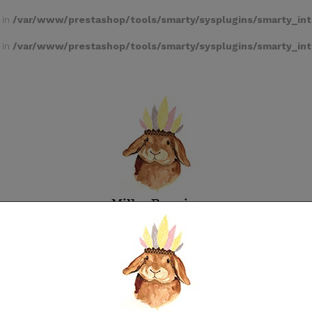
 in
/var/www/prestashop/tools/smarty/sysplugins/smarty_int
 in
/var/www/prestashop/tools/smarty/sysplugins/smarty_int
andes lumineuses