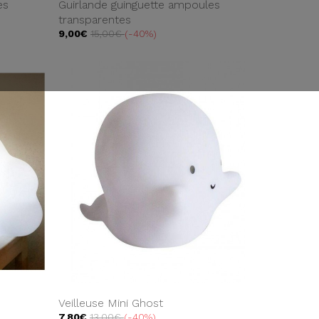
es
Guirlande guinguette ampoules
transparentes
9,00€
15,00€
-40%
Veilleuse Mini Ghost
7,80€
13,00€
-40%