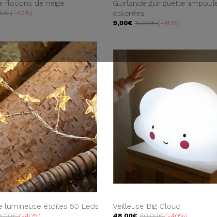
e flocons de neige
Guirlande guinguette ampoul
50€
-40%
colorées
9,00€
15,00€
-40%
e lumineuse étoiles 50 Leds
Veilleuse Big Cloud
9,00€
-40%
48,00€
80,00€
-40%