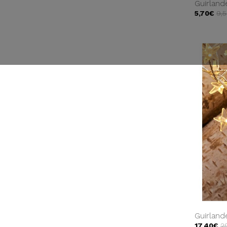
Guirland
5,70€
9,
Guirland
17,40€
2