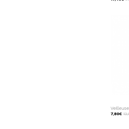
Veilleus
7,80€
13