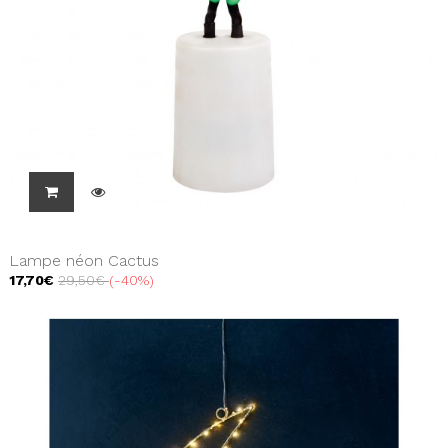
Lampe néon Cactus
17,70€
29,50€
-40%