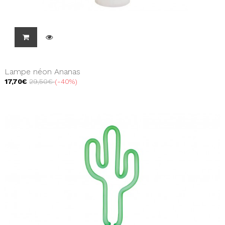
Lampe néon Ananas
17,70€
29,50€
-40%