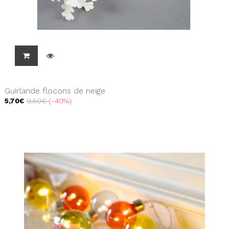
Guirlande flocons de neige
5,70€
9,50€
-40%