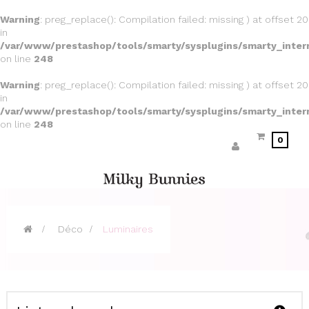
Warning
: preg_replace(): Compilation failed: missing ) at offset 20
in
/var/www/prestashop/tools/smarty/sysplugins/smarty_inter
on line
248
Warning
: preg_replace(): Compilation failed: missing ) at offset 20
in
/var/www/prestashop/tools/smarty/sysplugins/smarty_inter
on line
248
0
>
Déco
>
Luminaires