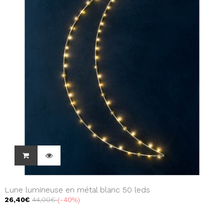
Lune lumineuse en métal blanc 50 leds
26,40€
44,00€
-40%