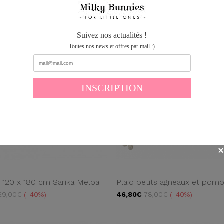
Suivez nos actualités !
Toutes nos news et offres par mail :)
120 x 180 cm Sarika Melba
Plaid petits agneaux et pom
29,00€
-40%
46,80€
78,00€
-40%