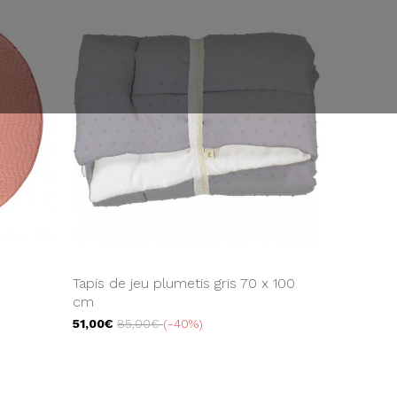
Tapis de jeu plumetis gris 70 x 100
cm
51,00€
85,00€
-40%
Showing 1 - 6 of 6 items