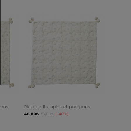
pons
Plaid petits lapins et pompons
46,80€
78,00€
-40%