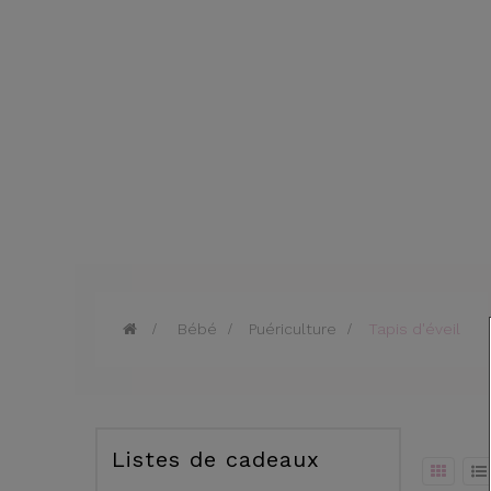
>
Bébé
>
Puériculture
>
Tapis d'éveil
Listes de cadeaux