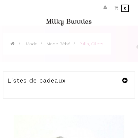
0
>
Mode
>
Mode Bébé
>
Pulls, Gilets
Listes de cadeaux