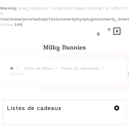
Warning
: preg_replace(): Compilation failed: missing ) at offset 20
in
/var/www/prestashop/tools/smarty/sysplugins/smarty_inter
on line
248
0
>
Déco de fêtes
>
Fêtes du calendrier
>
Pâques
Listes de cadeaux