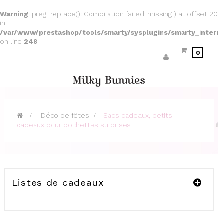
Warning
: preg_replace(): Compilation failed: missing ) at offset 20
in
/var/www/prestashop/tools/smarty/sysplugins/smarty_inter
on line
248
0
>
Déco de fêtes
>
Sacs cadeaux, petits
cadeaux pour pochettes surprises
Listes de cadeaux