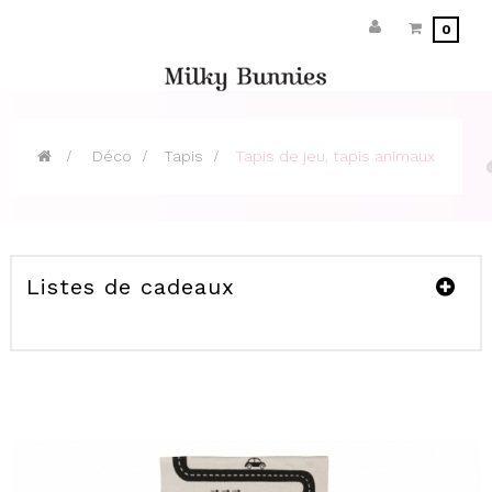
0
>
Déco
>
Tapis
>
Tapis de jeu, tapis animaux
Listes de cadeaux