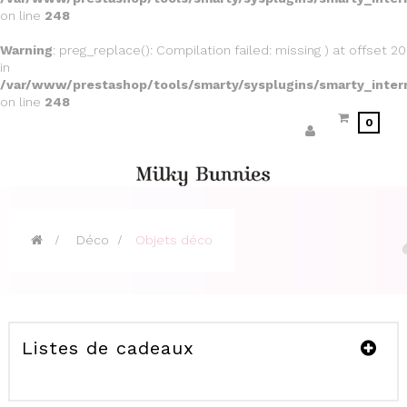
on line
248
Warning
: preg_replace(): Compilation failed: missing ) at offset 20
in
/var/www/prestashop/tools/smarty/sysplugins/smarty_inter
on line
248
0
>
Déco
>
Objets déco
Listes de cadeaux