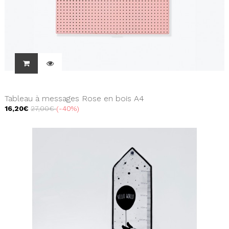
Tableau à messages Rose en bois A4
16,20€
27,00€
-40%