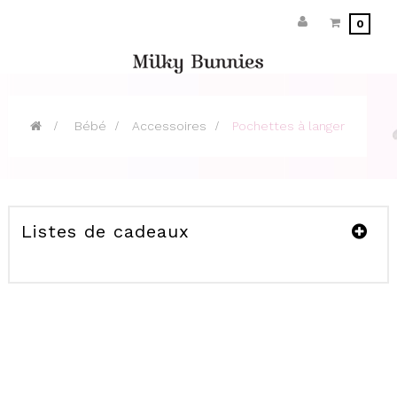
0
>
Bébé
>
Accessoires
>
Pochettes à langer
Listes de cadeaux