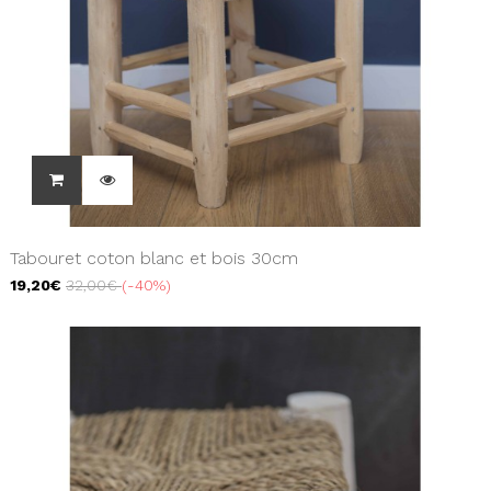
Tabouret coton blanc et bois 30cm
19,20€
32,00€
-40%