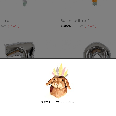
hiffre 4
Ballon chiffre 5
,00€
-40%
6,00€
10,00€
-40%