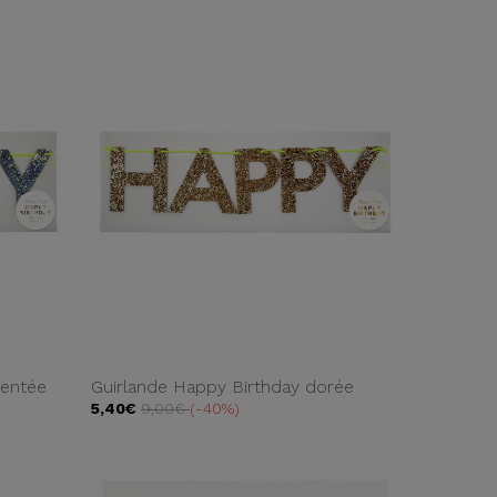
gentée
Guirlande Happy Birthday dorée
5,40€
9,00€
-40%