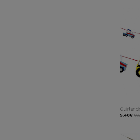
Guirland
5,40€
9,