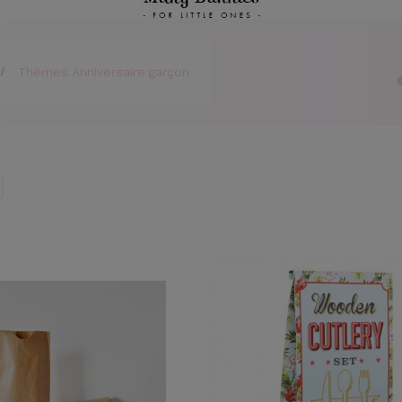
>
Thèmes Anniversaire garçon
Trier par