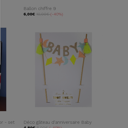
Ballon chiffre 9
6,00€
10,00€
-40%
r - set
Déco gâteau d'anniversaire Baby
4,80€
8,00€
-40%