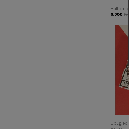
Ballon ch
6,00€
10
Bougies 