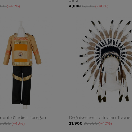
de 2
00€
-40%
4,80€
8,00€
-40%
ent d'Indien Taregan
Déguisement d'Indien Toque 
2,95€
-40%
21,90€
36,50€
-40%