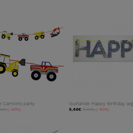
e Camions party
Guirlande Happy Birthday ar
00€
-40%
5,40€
9,00€
-40%