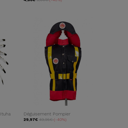
Ituha
Déguisement Pompier
29,97€
49,95€
-40%