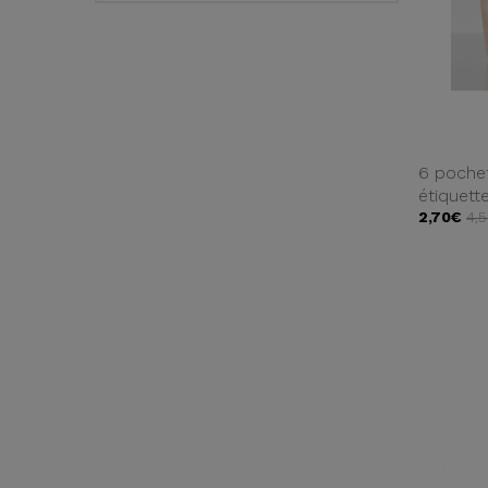
6 pochet
étiquett
2,70€
4,