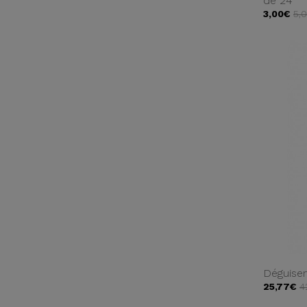
de 24
3,00€
5,
Déguisem
25,77€
4