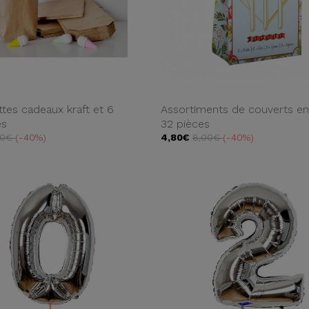
tes cadeaux kraft et 6
Assortiments de couverts en
es
32 pièces
50€
-40%
4,80€
8,00€
-40%