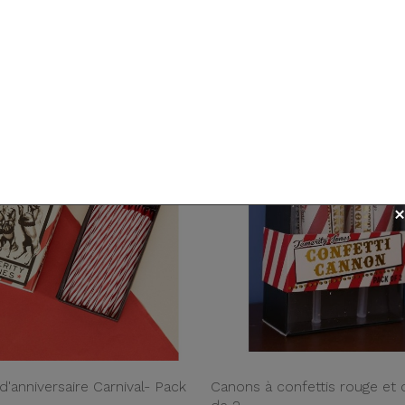
Suivez nos actualités !
iffre 7
Ballon chiffre 8
Toutes nos news et offres par mail :)
,00€
-40%
6,00€
10,00€
-40%
d'anniversaire Carnival- Pack
Canons à confettis rouge et o